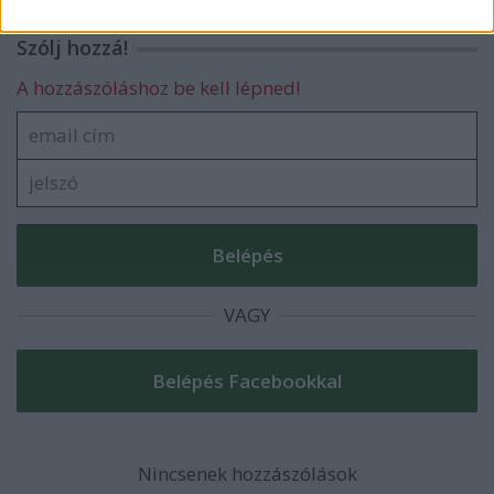
related to security, including authentication
functionality and fraud prevention, and other
Szólj hozzá!
user protection.
A hozzászóláshoz be kell lépned!
VAGY
Nincsenek hozzászólások