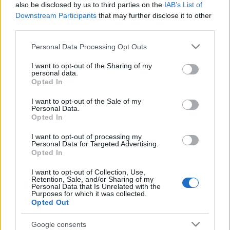
A motor viszont úgy tűnik versenyképes, hiszen az
also be disclosed by us to third parties on the
IAB’s List of
Downstream Participants
that may further disclose it to other
imolai forduló során Eddi La Marra majdnem
third parties.
győzelemre is vitte a Superstock 1000 kategóriában
(végül harmadik lett), az olasz bajnokságban
Please note that this website/app uses one or more Google
Personal Data Processing Opt Outs
mindezt Ivan Goi pedig
meg is oldotta
, megszerezve
services and may gather and store information including but
a típus első komoly sikerét.
not limited to your visit or usage behaviour. You may click to
I want to opt-out of the Sharing of my
personal data.
grant or deny consent to Google and its third-party tags to
Opted In
use your data for below specified purposes in below Google
consent section.
I want to opt-out of the Sale of my
Personal Data.
Opted In
Címkék:
checa
ducati
wsbk
I want to opt-out of processing my
Personal Data for Targeted Advertising.
Opted In
Ajánlott bejegyzések:
I want to opt-out of Collection, Use,
Retention, Sale, and/or Sharing of my
Personal Data that Is Unrelated with the
Purposes for which it was collected.
Opted Out
Brookes tanári győzelme
Google consents