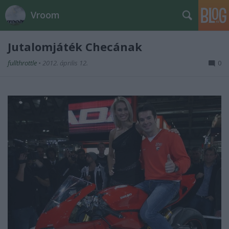
Vroom
Jutalomjáték Checának
fullthrottle
•
2012. április 12.
0