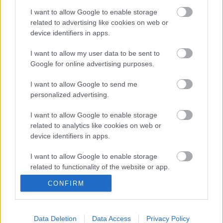
I want to allow Google to enable storage
related to advertising like cookies on web or
Nap képe: ahol a pitlane is zöld
device identifiers in apps.
I want to allow my user data to be sent to
Google for online advertising purposes.
Lanzi visszatér
I want to allow Google to send me
personalized advertising.
I want to allow Google to enable storage
related to analytics like cookies on web or
Kudarc után siker?
device identifiers in apps.
I want to allow Google to enable storage
related to functionality of the website or app.
CONFIRM
I want to allow Google to enable storage
Kirkhamé az első vér
related to personalization.
I want to allow Google to enable storage
Data Deletion
Data Access
Privacy Policy