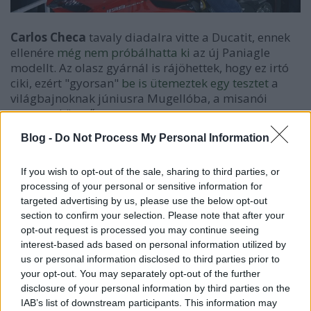
Carlos Checa
tavaly diadalra vitte a Ducatit, ennek
ellenére
még nem próbálhatta ki
az új Paniagle
modellt. Az olasz gyárnál is rájöhettek, hogy ez irtó
ciki, ezért "gyorsan"
be is ütemeztek egy tesztet
a
világbajnoknak júniusra Mugellóba, a misanói
versenyt követően.
Blog -
Do Not Process My Personal Information
A gyár álláspontja szerint az eddigi mellőzés nem
volt szándékos, csupán így alakult. Viszont
hamarabb most már nem tudják tenni a próba
If you wish to opt-out of the sale, sharing to third parties, or
idejét, mert az összes tesztelési időpont túl közel van
processing of your personal or sensitive information for
targeted advertising by us, please use the below opt-out
valamilyen versenyhez. A másik ok, hogy a Panigale
section to confirm your selection. Please note that after your
eléggé más technika, mint amivel a spanyol
opt-out request is processed you may continue seeing
versenyző most megy. Azt pedig nem szeretnék, hogy
interest-based ads based on personal information utilized by
Checa figyelmét eltereljék a világbajnokságtól,
us or personal information disclosed to third parties prior to
hiszen neki most az az elsődleges célja, hogy
your opt-out. You may separately opt-out of the further
megvédje bajnoki címét.
disclosure of your personal information by third parties on the
IAB’s list of downstream participants. This information may