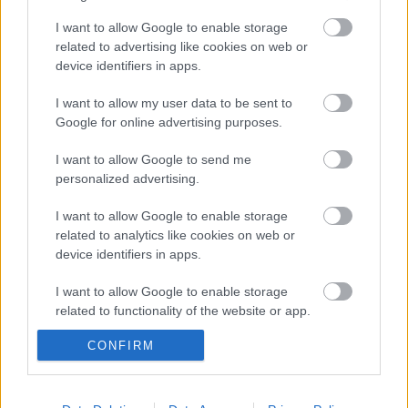
I want to allow Google to enable storage
Tommy Hill
nyerte a British Superbike második
related to advertising like cookies on web or
színhelyének időmérőjét, így ő indulhat majd az
device identifiers in apps.
élről a holnapi első futamban. Csapattársa, ...
I want to allow my user data to be sent to
Google for online advertising purposes.
Nap képe: ahol a pitlane is zöld
I want to allow Google to send me
fullthrottle
•
2012. április 14.
0
personalized advertising.
I want to allow Google to enable storage
Luca Scassa
képeslapja
Thruxtonból
related to analytics like cookies on web or
device identifiers in apps.
Lanzi visszatér
I want to allow Google to enable storage
fullthrottle
•
2012. április 13.
2
related to functionality of the website or app.
Lorenzo Lanzi
a Superbike Világbajnokság egyik
CONFIRM
I want to allow Google to enable storage
legfurább figurája volt az utóbbi években. Szinte a
related to personalization.
semmiből robbant be a köztudatba a gyári Ducati ...
I want to allow Google to enable storage