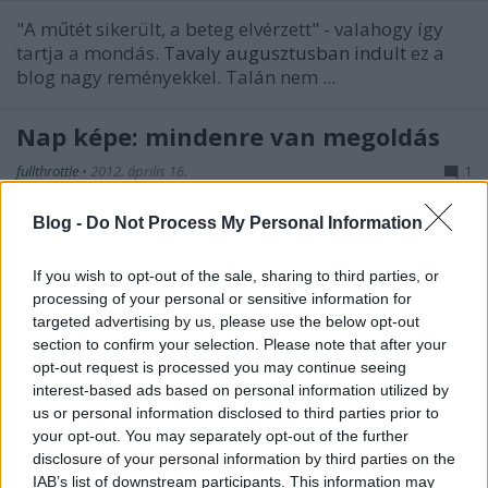
"A műtét sikerült, a beteg elvérzett"
- valahogy így
tartja a mondás.
Tavaly augusztusban indult
ez a
blog nagy reményekkel. Talán nem ...
Nap képe: mindenre van megoldás
fullthrottle
•
2012. április 16.
1
Blog -
Do Not Process My Personal Information
Idősebb
Kenny Roberts
sok mindenben úttörő volt,
a
hülyeségben is
itt épp egy korai sisakkamera
prototípust próbál ki.
If you wish to opt-out of the sale, sharing to third parties, or
processing of your personal or sensitive information for
targeted advertising by us, please use the below opt-out
Brookes tanári győzelme
section to confirm your selection. Please note that after your
opt-out request is processed you may continue seeing
fullthrottle
•
2012. április 15.
0
interest-based ads based on personal information utilized by
us or personal information disclosed to third parties prior to
A tizennegyedik helyről indulva, tanári módon
your opt-out. You may separately opt-out of the further
rakétázott az élre
Josh Brookes
, hogy elhódítsa a
disclosure of your personal information by third parties on the
thruxtoni második futamért járó győzelmi ...
IAB’s list of downstream participants. This information may