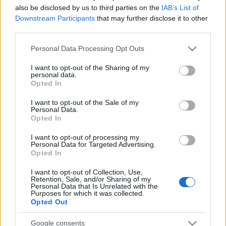
also be disclosed by us to third parties on the
IAB’s List of
Lowry meglepte a mezőnyt
Downstream Participants
that may further disclose it to other
third parties.
fullthrottle
•
2012. április 15.
0
Please note that this website/app uses one or more Google
Personal Data Processing Opt Outs
services and may gather and store information including but
Ian Lowry
karrierje során először győzött a British
not limited to your visit or usage behaviour. You may click to
I want to opt-out of the Sharing of my
Superbike első futamában Thruxtonban. Úgy tűnik
personal data.
grant or deny consent to Google and its third-party tags to
Opted In
meghálálja az idei szezonra kapott bizalmat ...
use your data for below specified purposes in below Google
consent section.
I want to opt-out of the Sale of my
Personal Data.
Nap képe: gyakorló apuka
Opted In
fullthrottle
•
2012. április 15.
0
I want to opt-out of processing my
Personal Data for Targeted Advertising.
Opted In
Ki hinné, hogy ez ugyanaz a srác, akit a legfrissebb
MCN Sports magazin a legtökösebb WSBK
I want to opt-out of Collection, Use,
versenyzők közé választott Bayliss, Russel, Biaggi, ...
Retention, Sale, and/or Sharing of my
Personal Data that Is Unrelated with the
Purposes for which it was collected.
Opted Out
Hill az élen Thruxtonban
fullthrottle
•
2012. április 14.
1
Google consents