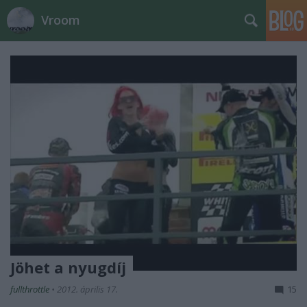
Vroom
Jöhet a nyugdíj
fullthrottle
•
2012. április 17.
15