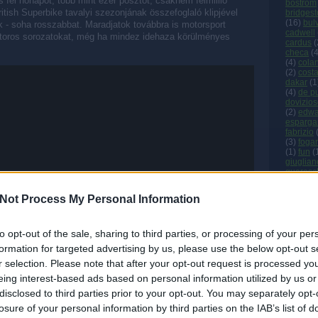
és fél hónapot, több mint ezer posztot, csaknem félmillió
bostrom
British Superbike tavalyi szezonjának összefoglaló klipjével
bridges
(
16
)
bul
 - soha rosszabbat. Maradjatok továbbra is motorsport
cadwell
toros sorozatokat, még ha mindez idehaza körülményes
cardus
(
checa
(
(
4
)
cola
(
2
)
cost
dakar
(
1
(
4
)
de p
dovizio
(
2
)
edwa
esparga
fabrizio
(
3
)
fogar
(
1
)
fun
(
giuglian
guaresc
davidso
hayes
(
Not Process My Personal Information
(
2
)
hick
honda
(
idm
(
1
)
(
8
)
inter
to opt-out of the sale, sharing to third parties, or processing of your per
(
2
)
kalli
formation for targeted advertising by us, please use the below opt-out s
(
3
)
kiyon
(
1
)
lagu
r selection. Please note that after your opt-out request is processed y
laverty
(
eing interest-based ads based on personal information utilized by us or
lucchinel
magny c
disclosed to third parties prior to your opt-out. You may separately opt-
marque
losure of your personal information by third parties on the IAB’s list of
mcwilli