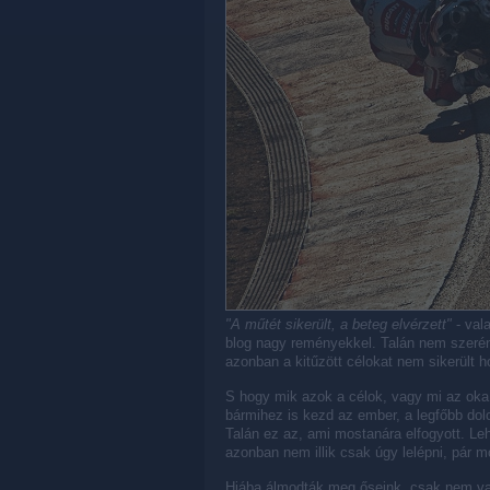
"A műtét sikerült, a beteg elvérzett"
- val
blog nagy reményekkel. Talán nem szerény
azonban a kitűzött célokat nem sikerült h
S hogy mik azok a célok, vagy mi az ok
bármihez is kezd az ember, a legfőbb dol
Talán ez az, ami mostanára elfogyott. Leh
azonban nem illik csak úgy lelépni, pár 
Hiába álmodták meg őseink, csak nem va