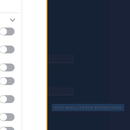
 április
(
56
)
 március
(
107
)
 február
(
133
)
 január
(
120
)
1 december
(
95
)
1 november
(
152
)
 október
(
130
)
 szeptember
(
157
)
 augusztus
(
98
)
ább
...
eink
e
RCE
SÜTI BEÁLLÍTÁSOK MÓDOSÍTÁSA