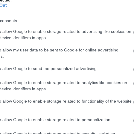
2012
Out
2012
2012
2012
consents
201
201
o allow Google to enable storage related to advertising like cookies on
2011
evice identifiers in apps.
2011
2011
Tov
o allow my user data to be sent to Google for online advertising
s.
ó idétlen hangját még mindig szokni kell, szerencsére
Partner
 nagydíj legfőbb ismérve.
Maverik Vinales
nyerni tudott, de
att izzadnia - az új pajtit Romano Fenatinak hívják.
to allow Google to send me personalized advertising.
Totalbik
gyelmet
, 2011 125-ös Európa Bajnoka ugyanis már a
theSOU
t, s a mai versenyen is tett róla, hogy a nevét megtanulja a
o allow Google to enable storage related to analytics like cookies on
a legjobban senkit sem tisztelve, pedig csak a hatodik
evice identifiers in apps.
nak. Mindenki megdöbbenésére nem csak egy pillanatnyi
Egyéb
e a mezőnyt és kisebb előnyt is ki tudott dolgozni.
o allow Google to enable storage related to functionality of the website
 utolérje, de becsületére legyen mondva, hogy megtette és le
. A trónkövetelő azonban nem ijedt meg, végig a spanyol kolléga
őzte a verseny folyamán. A hajrára azonban nem maradt elég
o allow Google to enable storage related to personalization.
 pedig okosan nem erőltette túl a dolgot és az így is
o allow Google to enable storage related to security, including