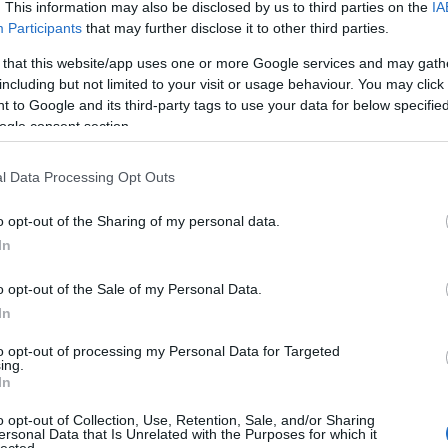
mobil
(
1
. This information may also be disclosed by us to third parties on the
IA
Tetszik
0
(
4
)
mote
Participants
that may further disclose it to other third parties.
motogp
mv agus
kepe
(
1
 that this website/app uses one or more Google services and may gath
s
vroom
moto3
nurburg
including but not limited to your visit or usage behaviour. You may click 
paris hil
pernat
(
 to Google and its third-party tags to use your data for below specifi
pietri
(
1
)
ogle consent section.
poensg
(
1
)
pr
(
1
redding
(
1
)
rober
l Data Processing Opt Outs
rutter
(
5
)
(
2
)
scas
sepang
o opt-out of the Sharing of my personal data.
(
1
)
simo
(
9
)
smrz
In
(
15
)
stat
(
3
)
suzu
szabály
o opt-out of the Sale of my Personal Data.
racing
(
In
tinmout
triumph
(
52
)
val
to opt-out of processing my Personal Data for Targeted
(
13
)
ver
ing.
vinales
(
In
(
5
)
wsbk
yanaga
o opt-out of Collection, Use, Retention, Sale, and/or Sharing
Archív
ersonal Data that Is Unrelated with the Purposes for which it
lected.