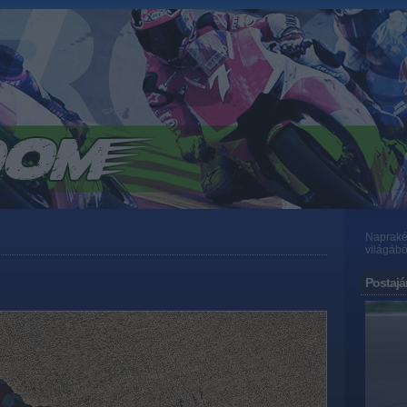
Naprakés
világábó
Postajá