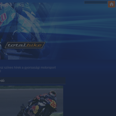
z színes hírek a gyorsasági motorsport
l
nló