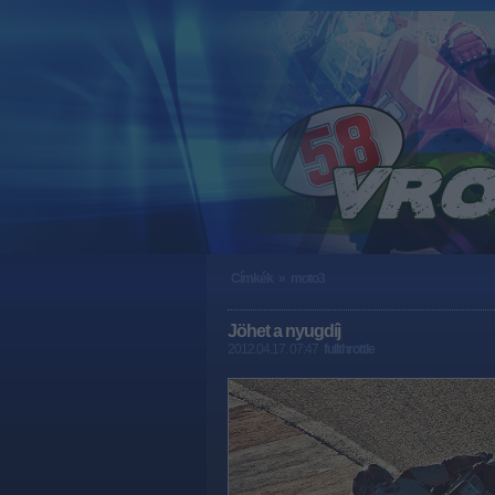
Címkék
»
moto3
Jöhet a nyugdíj
2012.04.17. 07:47
fullthrottle