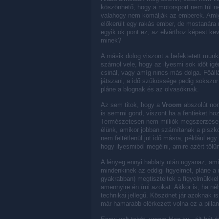
köszönhető, hogy a motorsport nem túl n
valahogy nem komálják az emberek. Amíg 
előkerült egy rakás ember, de mostanára m
egyik ok pont ez, az elvárthoz képest kev
minek?
A másik dolog viszont a befektetett munk
számol vele, hogy az ilyesmi sok időt ig
csinál, vagy amíg nincs más dolga. Főál
játszani, a idő szűkössége pedig sokszor
pláne a blognak és az olvasóknak.
Az sem titok, hogy a
Vroom
abszolút non-
is semmi gond, viszont ha a fentieket h
Természetesen nem milliók megszerzése v
élünk, amikor jobban számítanak a piszkos
nem feltétlenül jut idő másra, például egy
hogy ilyesmiből megélni, amire azért tőlü
A lényeg ennyi hablaty után ugyanaz, ami
mindenkinek az eddigi figyelmet, pláne a
gyakrabban) megtiszteltek a figyelmükkel
amennyire én írni azokat. Akkor is, ha né
technikai jellegű. Köszönet jár azoknak i
már hamarabb elérkezett volna ez a pillan