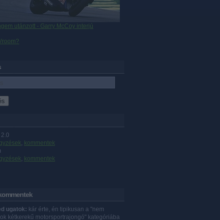
gem utánzott - Garry McCoy interjú
 Vroom?
s
2.0
gyzések
,
kommentek
m
gyzések
,
kommentek
 kommentek
d ugatok:
kár érte, én tipikusan a "nem
ok kétkerekű motorsportrajongó" kategóriába