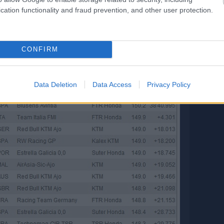
induló Cortese és Oliviera viaskodott, azonban nem igazán
cation functionality and fraud prevention, and other user protection.
ieket. Igazi 125-ös csata alakult ki a legalsó dobogós
yén-hátán. Közülük végül Cortese szerezte meg a bronzot, s
éllovas Honda mögött.
CONFIRM
Data Deletion
Data Access
Privacy Policy