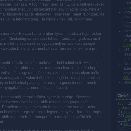
esem
épszerű idehaza. A foci megy, meg az F1, de a kétkerekűeket
a ny
mondjuk még volt kishazánknak egy világbajnoka, hirtelen
3nd
ár bizonyára azt is elfeledték, hogy kiért, miért rajongtak. Az
olda
és volt a látogatottság. Ha nincs kinek írni, akkor meg
nagy
nyug
fullt
a mértéke. Persze ha az ember ilyesmire adja a fejét, akkor
akko
ényel. Mindaddig ez azonban fel sem tűnik, amíg élvezi amit
írni
lás mellett viszont nehéz egyszemélyes szerkesztőséget
a ny
 kapkodást, slendrián munkát szül, ami senkinek nem jó -
#86:
(Talm
(
201
profit vállalkozásként működött, hobbioldal volt. Ezzel nincs
fullt
ozzávesszük, akkor viszont már nem olyan kedvező a kép.
szem
olt a cél, vagy a megélhetés, azonban sajnos olyan időket
egye
 anyagiak is. Valamiből el kell tengődni, s sajnos emellett
Jöhe
 ilyen hobbioldal pátyolgatására (arra gondolni sem merek,
Utol
nk nyugatabbra számos példa is létezik).
Címkék
 fentebb már megállapítást nyert: itt a vége. Köszönet
 rendszeres olvasóknak, akik minden nap (vagy akár
125
(
42
)
. Remélem annyira élveztétek olvasni eme sorokat, mint
aitchiso
ha becsúszott egy-két baki, legyen az nyelvi, fordítási, vagy
(
1
)
alsta
(
37
)
ara
s, akik segítettek és támogatták a munkámat, nélkülük talán
austin
(
at.
(
3
)
batta
biaggi
(