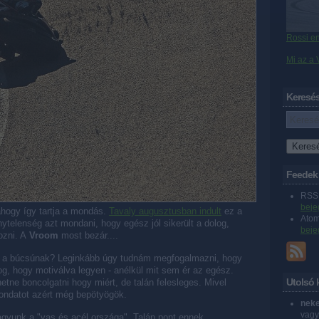
Rossi en
Mi az a
Keresé
Feedek
RSS 
beje
ahogy így tartja a mondás.
Tavaly augusztusban indult
ez a
Ato
telenség azt mondani, hogy egész jól sikerült a dolog,
beje
ozni. A
Vroom
most bezár....
a a búcsúnak? Leginkább úgy tudnám megfogalmazni, hogy
og, hogy motiválva legyen - anélkül mit sem ér az egész.
Utolsó
etne boncolgatni hogy miért, de talán felesleges. Mivel
mondatot azért még bepötyögök.
neke
vagy
gyunk a "vas és acél országa". Talán pont ennek