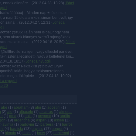
, ennek ellenére...
(
2012.04.28. 13:28
)
Jöhet
ugdíj
Rush:
Jáááááj... Minden nap +néztem az
lt, a napi 15 oldalam közt simán bent volt, így
on sajnál...
(
2012.04.27. 12:31
)
Jöhet a
díj
hrottle:
@#86: Talán nem is baj, hogy nem
r, nem akarok könnyes szemű rajongóknak
, hanem azoknak a...
(
2012.04.18. 20:50
)
Jöhet
ugdíj
@fullthrottle: na igen. vagy elkéstél pár évet
a-hisztéria lecsngett), vagy a kelleténél kor...
2.04.18. 18:17
)
Jöhet a nyugdíj
hrottle:
Kösz Nektek is! @toto92: Olyan
pontból talán, hogy a sokismeretlenes
nlet megoldóképlete ...
(
2012.04.18. 10:02
)
t a nyugdíj
só 20
abe
(
1
)
abraham
(
8
)
afm
(
1
)
agostini
(
1
)
n
(
2
)
ajo
(
1
)
albacete
(
1
)
alcarras
(
1
)
almeria
re
(
1
)
ama
(
11
)
aoki
(
1
)
aoyama
(
10
)
aprilia
gon
(
19
)
argentína
(
4
)
aspar
(
18
)
assen
(
2
)
3
)
avintia
(
1
)
badovini
(
1
)
barbera
(
14
)
barros
ini
(
4
)
bautista
(
13
)
bayliss
(
17
)
berger
(
4
)
20
)
bimota
(
4
)
bitter
(
1
)
bmw
(
27
)
bontempi
(
1
)