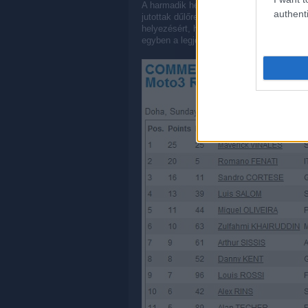
A harmadik helyért kezdetben a pole-ból 
authenti
jutottak dűlőre, így magukra húzták a több
helyezésért, heten küzdöttek egymás heg
egyben a legjobb KTM-es is ő lett a két 