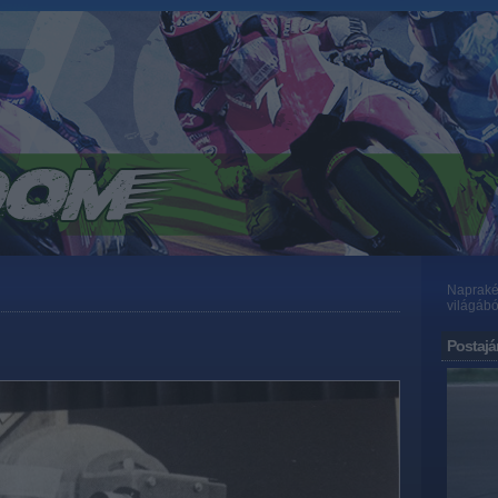
Naprakés
világábó
Postajá