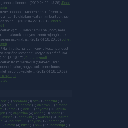
, ennek ellenére...
(
2012.04.28. 13:28
)
Jöhet
ugdíj
Rush:
Jáááááj... Minden nap +néztem az
lt, a napi 15 oldalam közt simán bent volt, így
on sajnál...
(
2012.04.27. 12:31
)
Jöhet a
díj
hrottle:
@#86: Talán nem is baj, hogy nem
r, nem akarok könnyes szemű rajongóknak
, hanem azoknak a...
(
2012.04.18. 20:50
)
Jöhet
ugdíj
@fullthrottle: na igen. vagy elkéstél pár évet
a-hisztéria lecsngett), vagy a kelleténél kor...
2.04.18. 18:17
)
Jöhet a nyugdíj
hrottle:
Kösz Nektek is! @toto92: Olyan
pontból talán, hogy a sokismeretlenes
nlet megoldóképlete ...
(
2012.04.18. 10:02
)
t a nyugdíj
só 20
abe
(
1
)
abraham
(
8
)
afm
(
1
)
agostini
(
1
)
n
(
2
)
ajo
(
1
)
albacete
(
1
)
alcarras
(
1
)
almeria
re
(
1
)
ama
(
11
)
aoki
(
1
)
aoyama
(
10
)
aprilia
gon
(
19
)
argentína
(
4
)
aspar
(
18
)
assen
(
2
)
3
)
avintia
(
1
)
badovini
(
1
)
barbera
(
14
)
barros
ini
(
4
)
bautista
(
13
)
bayliss
(
17
)
berger
(
4
)
20
)
bimota
(
4
)
bitter
(
1
)
bmw
(
27
)
bontempi
(
1
)