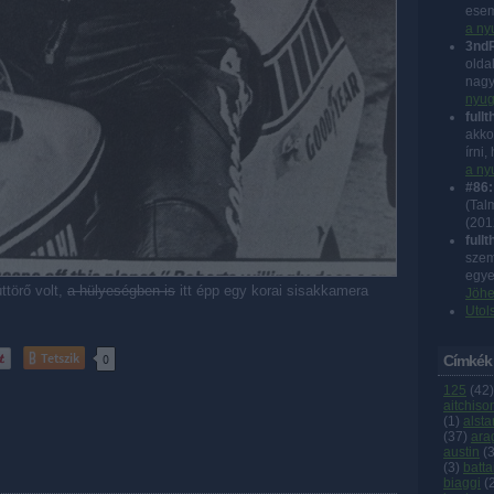
esem
a ny
3nd
olda
nagy
nyug
fullt
akko
írni
a ny
#86:
(Talm
(
201
fullt
szem
egye
törő volt,
a hülyeségben is
itt épp egy korai sisakkamera
Jöhe
Utol
Tetszik
0
Címkék
125
(
42
)
aitchiso
(
1
)
alsta
(
37
)
ara
austin
(
(
3
)
batta
biaggi
(