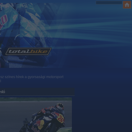
z színes hírek a gyorsasági motorsport
l
nló