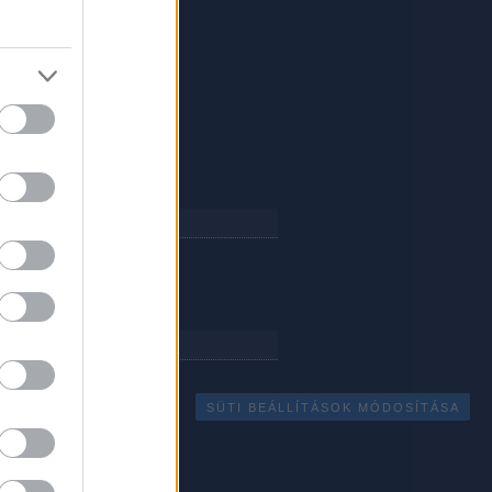
 április
(
56
)
 március
(
107
)
 február
(
133
)
 január
(
120
)
1 december
(
95
)
1 november
(
152
)
 október
(
130
)
 szeptember
(
157
)
 augusztus
(
98
)
ább
...
eink
e
RCE
SÜTI BEÁLLÍTÁSOK MÓDOSÍTÁSA