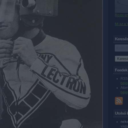
Rossi en
Mi az a
Keresé
Feedek
RSS 
beje
Ato
beje
Utolsó
neke
vagy