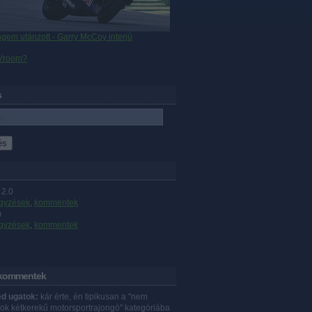
gem utánzott - Garry McCoy interjú
 Vroom?
s
2.0
gyzések
,
kommentek
m
gyzések
,
kommentek
 kommentek
d ugatok:
kár érte, én tipikusan a "nem
ok kétkerekű motorsportrajongó" kategóriába