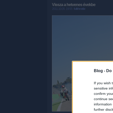
Vissza a hetvenes évekbe
2011.10.05. 19:55
fullthrottle
Blog -
Do 
If you wish 
sensitive in
confirm you
continue se
information 
further disc