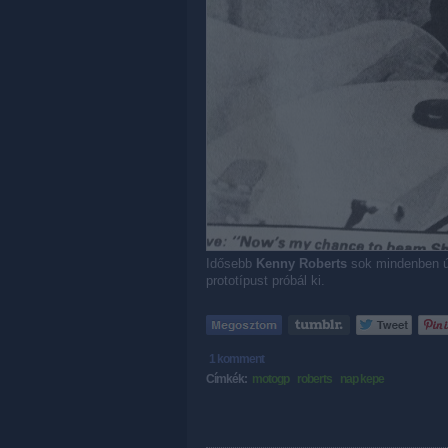
Idősebb
Kenny Roberts
sok mindenben út
prototípust próbál ki.
1
komment
Címkék:
motogp
roberts
nap kepe