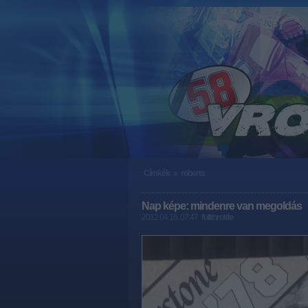
Címkék
»
roberts
Nap képe: mindenre van megoldás
2012.04.16. 07:47
fullthrottle