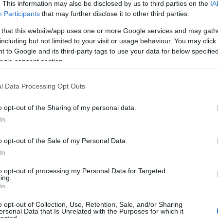
mobil
(
1
. This information may also be disclosed by us to third parties on the
IA
, World Superbike és a World Supersport futamai mellett
(
4
)
mote
a di Imola Revival
. A háromnapos dzsembori a klasszikus
Participants
that may further disclose it to other third parties.
motogp
 kívánt emléket állítani, több mint száz egykori
mv agus
kepe
(
1
 that this website/app uses one or more Google services and may gath
nurburg
including but not limited to your visit or usage behaviour. You may click 
paris hil
ostini, Kork Ballington, Jim Redman, Phil Read, Steve
pernat
(
 to Google and its third-party tags to use your data for below specifi
. Rengeteg régi, mára eltűnt márka is feltűnt a még mindig élő
pietri
(
1
)
, Nortonok, Bimoták és Aermacchik is rajthoz álltak -
ogle consent section.
poensg
át lovagolhatta meg.
(
1
)
pr
(
1
redding
az öregfiúknak, Agostini azonban mai gépeket is kipróbált. Az
(
1
)
rober
l Data Processing Opt Outs
rutter
(
5
)
ak (a Clinica Mobile-ról ismert Dr. Claudio Costa
(
2
)
scas
már másodjára rendezték meg a tavalyi sikeres bemutatkozás
sepang
o opt-out of the Sharing of my personal data.
 vagy
erre
láthatóak, a post végén pedig egy háromrészes
(
1
)
simo
00-ról, 1973-ból.
(
9
)
smrz
In
(
15
)
stat
(
3
)
suzu
szabály
o opt-out of the Sale of my Personal Data.
racing
(
In
tinmout
triumph
(
52
)
val
to opt-out of processing my Personal Data for Targeted
(
13
)
ver
ing.
vinales
(
In
(
5
)
wsbk
yanaga
o opt-out of Collection, Use, Retention, Sale, and/or Sharing
Archív
ersonal Data that Is Unrelated with the Purposes for which it
lected.