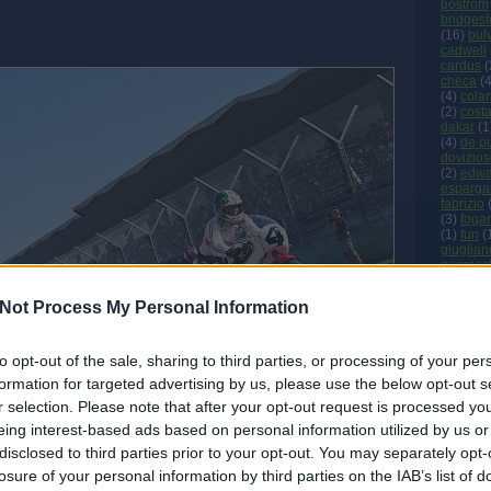
bostrom
bridges
(
16
)
bul
cadwell
cardus
(
checa
(
(
4
)
cola
(
2
)
cost
dakar
(
1
(
4
)
de p
dovizio
(
2
)
edwa
esparga
fabrizio
(
3
)
fogar
(
1
)
fun
(
giuglian
guaresc
davidso
hayes
(
Not Process My Personal Information
(
2
)
hick
honda
(
idm
(
1
)
(
8
)
inter
to opt-out of the sale, sharing to third parties, or processing of your per
(
2
)
kalli
formation for targeted advertising by us, please use the below opt-out s
(
3
)
kiyon
(
1
)
lagu
r selection. Please note that after your opt-out request is processed y
laverty
(
eing interest-based ads based on personal information utilized by us or
lucchinel
magny c
disclosed to third parties prior to your opt-out. You may separately opt-
marque
losure of your personal information by third parties on the IAB’s list of
mcwilli