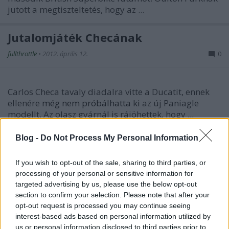
jutott a megtiszteltetés, hogy az ...
Jutalomjáték Checának
fullthrottle
•
2012. április 12.
0
Carlos Checa
tavaly diadalra vitte a Ducatit, ennek
ellenére
még nem próbálhatta ki
az új Paniagle
modellt. Az olasz gyárnál is rájöhettek, hogy ...
Blog -
Do Not Process My Personal Information
Nap képe: kicsi vagyok én
fullthrottle
•
2012. április 12.
0
If you wish to opt-out of the sale, sharing to third parties, or
processing of your personal or sensitive information for
targeted advertising by us, please use the below opt-out
section to confirm your selection. Please note that after your
Új szerepet kapott a meglévő mellett
Loris Capirossi
opt-out request is processed you may continue seeing
. A versenyzéstől
tavaly visszavonult
olasz motorost
interest-based ads based on personal information utilized by
korábban már megválasztották a MotoGP
...
us or personal information disclosed to third parties prior to