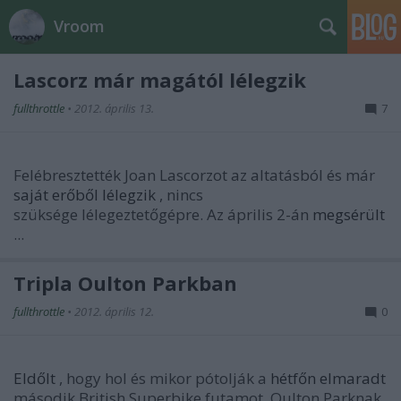
Vroom
Lascorz már magától lélegzik
fullthrottle
•
2012. április 13.
7
Felébresztették
Joan Lascorzot
az altatásból és már
saját erőből lélegzik
, nincs
szüksége lélegeztetőgépre. Az április 2-án
megsérült
...
Tripla Oulton Parkban
fullthrottle
•
2012. április 12.
0
Eldőlt
, hogy hol és mikor pótolják a
hétfőn elmaradt
második British Superbike futamot. Oulton Parknak