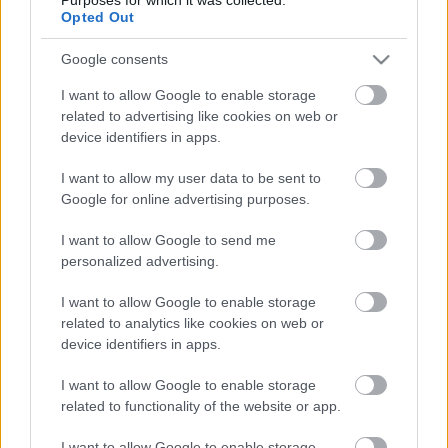
tetszik). A MotoGP.com kiadott pár videót a ...
Opted Out
Google consents
Rossi csalódott, de nem adja fel
I want to allow Google to enable storage
fullthrottle
•
2012. április 11.
0
related to advertising like cookies on web or
device identifiers in apps.
Minden motorsport rajongó tudja
mi történt
vasárnap
és
mi azután
.
Valentino Rossi
kissé kiakadt
I want to allow my user data to be sent to
a Ducati és saját idei teljesítménye láttán. ...
Google for online advertising purposes.
I want to allow Google to send me
personalized advertising.
Nap képe: nem most volt
fullthrottle
•
2012. április 11.
0
I want to allow Google to enable storage
related to analytics like cookies on web or
device identifiers in apps.
Fiatalok és vagányak: Chaz Davies, Leon Camier,
Jordi Torres, Casey Stoner, Julian Simon és Joan
I want to allow Google to enable storage
Lascorz (
nagyban
).
related to functionality of the website or app.
I want to allow Google to enable storage