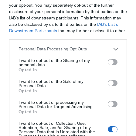
your opt-out. You may separately opt-out of the further
disclosure of your personal information by third parties on the
IAB’s list of downstream participants. This information may
also be disclosed by us to third parties on the
IAB’s List of
Downstream Participants
that may further disclose it to other
third parties.
Please note that this website/app uses one or more Google
Personal Data Processing Opt Outs
services and may gather and store information including but
not limited to your visit or usage behaviour. You may click to
I want to opt-out of the Sharing of my
personal data.
grant or deny consent to Google and its third-party tags to
Opted In
use your data for below specified purposes in below Google
consent section.
I want to opt-out of the Sale of my
Personal Data.
Opted In
Rodeó
I want to opt-out of processing my
Personal Data for Targeted Advertising.
fullthrottle
•
2012. április 12.
0
Opted In
I want to opt-out of Collection, Use,
Sokat emlegetik a versenyzők, így mi is a "chattering"
Retention, Sale, and/or Sharing of my
Personal Data that Is Unrelated with the
jelenséget, vagyis pattogást, rázkódást (ahogy
Purposes for which it was collected.